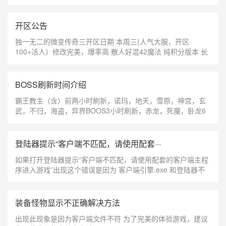
开区公告
独一无二的微变传奇三开区日期 本周三(人气大服，开区
100+活人）修改完美，爆率高 散人好混42魔法 纯积分版本 长
久耐玩，稳定性强装备都爆成品，可合成可回收活动多，任务
多，人气火爆绝不枯燥
BOSS刷新时间介绍
霸王教主（含）前两小时刷新，诺玛，地天，雪原，神宫，玄
武，不归，海盗，异界BOOS3小时刷新，赤龙，死魔，卧龙6
小时刷新
登陆器提示“客户端不匹配，请使用配套···
如果打开登陆器提示“客户端不匹配，请使用配套的客户端主程
序进入游戏”出现这个错误是因为 客户端引擎.exe 和登陆器不
符。 解决方法： 关闭杀毒软件，包含系统自带的防火墙，重新
解压登录器，问题解决。 补充说明： 1、下载并使用我们的传
奇3完整客户端一般不会出现这个问题。 2、和其他传奇3私服
装备怪物显示不正确解决方法
共用客户端比较容易产生该问题。
出现此现象是因为客户端文件不符 为了完美的体验游戏，建议