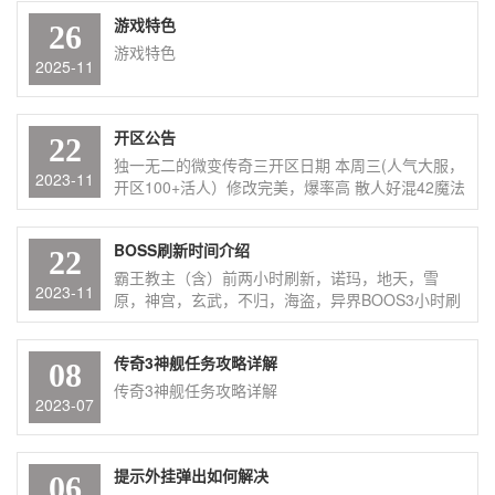
游戏特色
26
游戏特色
2025-11
开区公告
22
独一无二的微变传奇三开区日期 本周三(人气大服，
2023-11
开区100+活人）修改完美，爆率高 散人好混42魔法
纯积分版本 长久耐玩，稳定性强装备都爆成品，可
合成可回收活动多，任务多，人气火爆绝不枯燥
BOSS刷新时间介绍
22
霸王教主（含）前两小时刷新，诺玛，地天，雪
2023-11
原，神宫，玄武，不归，海盗，异界BOOS3小时刷
新，赤龙，死魔，卧龙6小时刷新
传奇3神舰任务攻略详解
08
传奇3神舰任务攻略详解
2023-07
提示外挂弹出如何解决
06