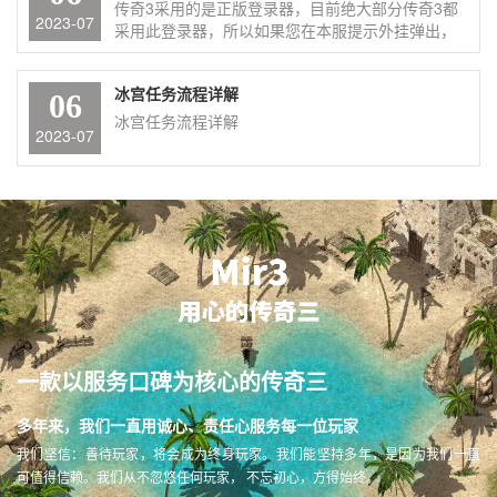
传奇3采用的是正版登录器，目前绝大部分传奇3都
2023-07
采用此登录器，所以如果您在本服提示外挂弹出，
在其他服也会遇到类似情况。 出现该提示的原因有
2, 1：是您确实在使用外挂 2：是登录器误报。 就
冰宫任务流程详解
像杀毒软件误报我们的登录器或外挂为病毒一样，
06
我们的登录器也会有小几率误报其他软件。 解决办
冰宫任务流程详解
2023-07
法： 1、截止到发稿时已知的冲突软件为：暴风影
音、部分看图软件。原因是这类软件含有加速外挂
的特种，所以请完全关闭冲突软件，电脑右下角的
图标也退出才算完整退出。 2、根据管理员观察，
部分网吧的管理软件也存在冲突，可联系网管解
决。 3、如果找不到是哪个软件存在冲突，可以使
用排除法，一个一个的关闭其他软件，直至不报为
止。 4、比较极端的方法，重新安装系统，先不要
安装其他软件（QQ等没问题），然后运行游戏。
建议使用360安全卫士中的开机加速，将不是必须的
开启启动软件全部关掉，然后重启电脑。
一款以服务口碑为核心的传奇三
多年来，我们一直用诚心、责任心服务每一位玩家
我们坚信：善待玩家，将会成为终身玩家。我们能坚持多年，是因为我们一直
可值得信赖。我们从不忽悠任何玩家， 不忘初心，方得始终。