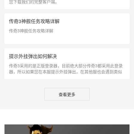
您下载我们的完整客户端。
传奇3神舰任务攻略详解
传奇3神舰任务攻略详解
提示外挂弹出如何解决
传奇3采用的是正版登录器，目前绝大部分传奇3都采用此登录
器，所以如果您在本服提示外挂弹出，在其他服也会遇到类似
情况。 出现该提示的原因有2, 1：是您确实在使用外挂 2：是
登录器误报。 就像杀毒软件误报我们的登录器或外挂为病毒一
样，我们的登录器也会有小几率误报其他软件。 解决办法：
查看更多
1、截止到发稿时已知的冲突软件为：暴风影音、部分看图软
件。原因是这类软件含有加速外挂的特种，所以请完全关闭冲
突软件，电脑右下角的图标也退出才算完整退出。 2、根据管
理员观察，部分网吧的管理软件也存在冲突，可联系网管解
决。 3、如果找不到是哪个软件存在冲突，可以使用排除法，
一个一个的关闭其他软件，直至不报为止。 4、比较极端的方
法，重新安装系统，先不要安装其他软件（QQ等没问题），然